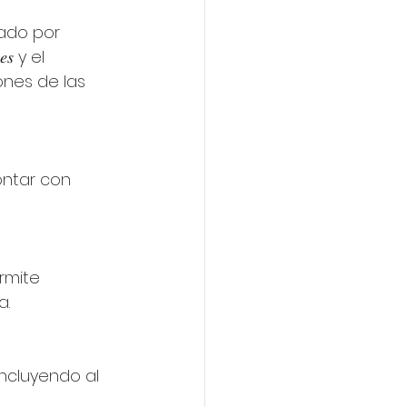
ado por 
𝑠 y el 
ciones de las 
ntar con 
rmite 
a.
incluyendo al 