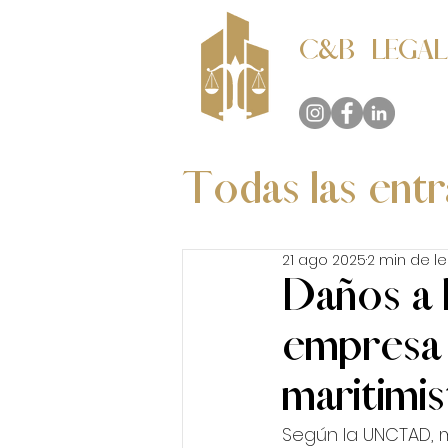
C&B LEGAL
Consultores Legales
Todas las ent
Marítimo y 
21 ago 2025
2 min de l
Daños a l
empresa 
maritimis
Según la UNCTAD, m