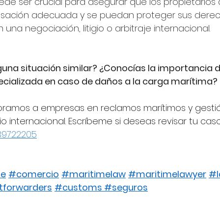
de ser crucial para asegurar que los propietarios 
sación adecuada y se puedan proteger sus derec
 una negociación, litigio o arbitraje internacional.
una situación similar? ¿Conocías la importancia d
pecializada en caso de daños a la carga marítima?
oramos a empresas en reclamos marítimos y gestió
o internacional. Escríbeme si deseas revisar tu cas
39722205
te
#comercio
#maritimelaw
#maritimelawyer
#l
tforwarders
#customs
#
seguros