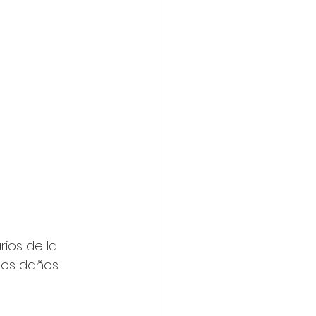
ios de la 
los daños 