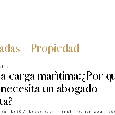
INICIO
¿QUIÉNES SOMOS?
ÁREAS DE SE
radas
Propiedad
Comercio Exterior
Cor
ectura
a carga marítima: ¿Por q
necesita un abogado
ta?
ás del 90% del comercio mundial se transporta po