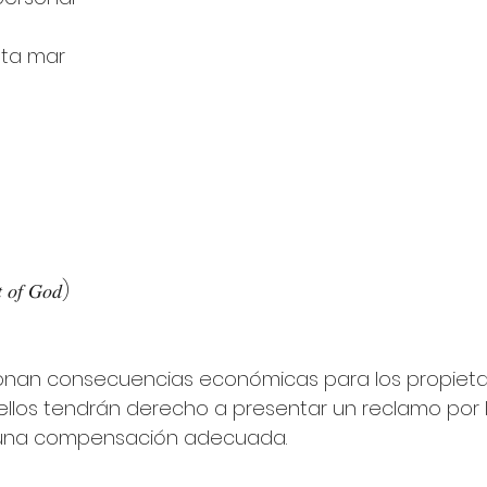
lta mar
𝑓 𝐺𝑜𝑑)
onan consecuencias económicas para los propietar
, ellos tendrán derecho a presentar un reclamo por 
ar una compensación adecuada.