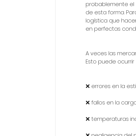
probablemente el 
de esta forma. Par
logística que hace
en perfectas condi
A veces las mercan
Esto puede ocurrir 
❌ errores en la est
❌ fallos en la car
❌ temperaturas in
❌ negligencia del 