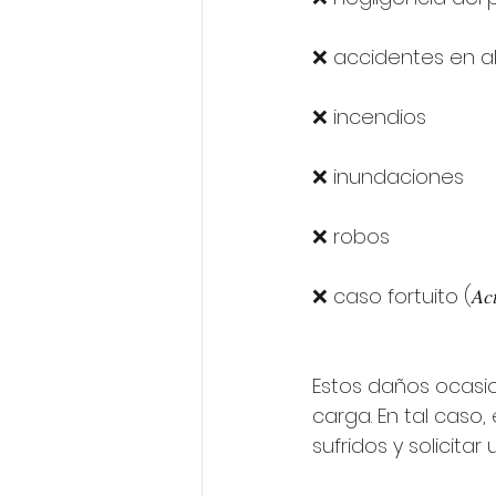
❌ accidentes en a
❌ incendios
❌ inundaciones
❌ robos
❌ caso fortuito (𝐴𝑐𝑡 
Estos daños ocasi
carga. En tal caso
sufridos y solicit