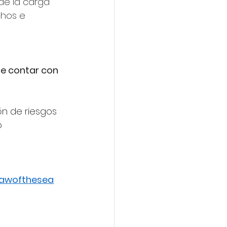
de la carga 
hos e 
e contar con 
n de riesgos 
o 
awofthesea