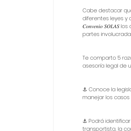
Cabe destacar que
diferentes leyes y co
𝐶𝑜𝑛𝑣𝑒𝑛𝑖𝑜 𝑆𝑂
partes involucrada
Te comparto 5 raz
asesoría legal de un 𝘢𝘣
⚓ Conoce la legisla
manejar los casos 
⚓ Podrá identificar
transportista, la 