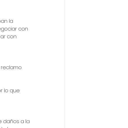
an la 
egociar con 
jar con 
 reclamo.
r lo que 
 de daños a la 