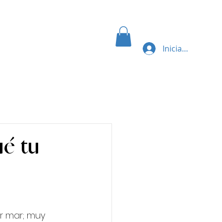
RVICIO
CONTACTO
BLOG
Iniciar sesión
porativo
ué tu
r mar; muy 