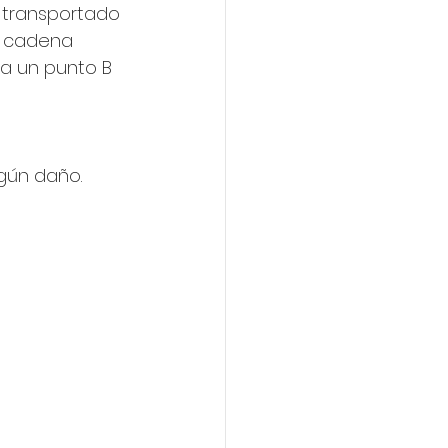
 transportado 
a cadena 
a un punto B 
gún daño. 