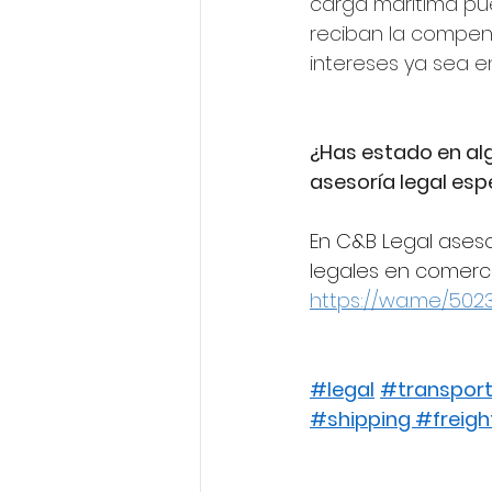
carga marítima pue
reciban la compen
intereses ya sea en
¿Has estado en alg
asesoría legal es
En C&B Legal ases
legales en comerci
https://wa.me/502
#legal
#transpor
#shipp
ing 
#freigh