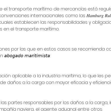
 el transporte marítimo de mercancías está regul
nvenciones internacionales como las 𝐻𝑎𝑚𝑏𝑢𝑟𝑔 𝑅𝑢𝑙𝑒
𝐿𝐴𝑆 los cuales establecen las responsabilidades y obliga
s en el transporte marítimo.
ones por las que en estos casos se recomienda co
𝘨𝘢𝘥𝘰 𝘮𝘢𝘳𝘪𝘵𝘪𝘮𝘪𝘴𝘵𝘢:
ción aplicable a la industria marítima, lo que les pe
de daños a la carga con mayor eficacia y eficienci
 las partes responsables por los daños a la carga, 
compañía naviera, el agente aduanal entre otros.