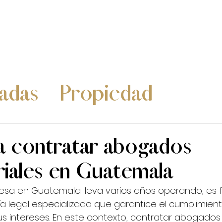
INICIO
¿QUIÉNES SOMOS?
ÁREAS DE SE
radas
Propiedad
Comercio Exterior
Cor
a contratar abogados
iales en Guatemala
a en Guatemala lleva varios años operando, es 
a legal especializada que garantice el cumplimient
us intereses. En este contexto, contratar abogados