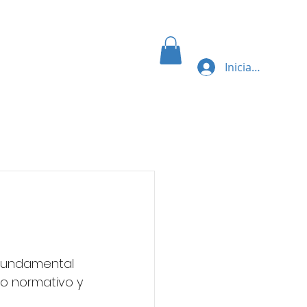
RVICIO
CONTACTO
BLOG
Iniciar sesión
porativo
fundamental 
o normativo y 
 