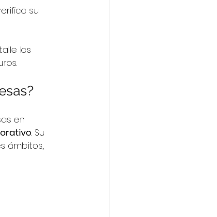
erifica su 
lle las 
ros.
esas?
sas en 
orativo
. Su 
s ámbitos, 