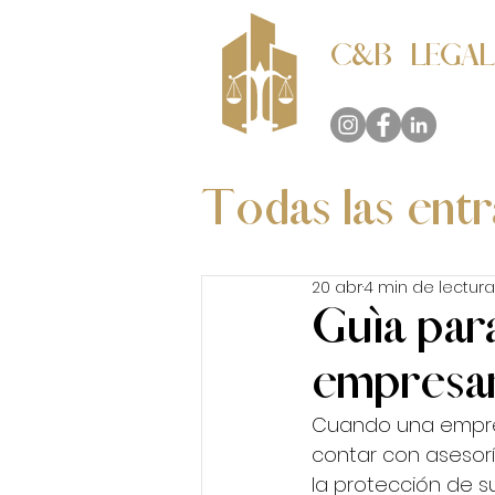
C&B LEGAL
Consultores Legales
Todas las ent
Marítimo y 
20 abr
4 min de lectura
Guía par
empresar
Cuando una empres
contar con asesorí
la protección de s