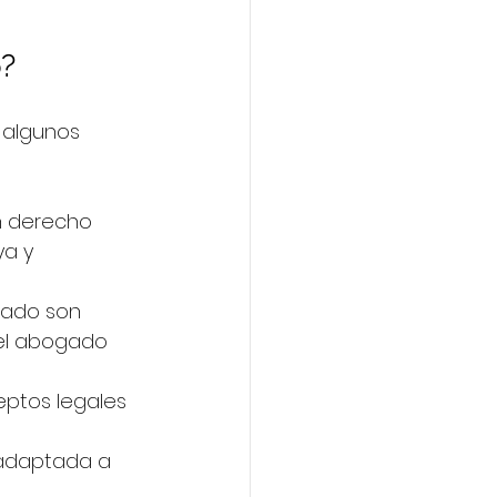
o?
 algunos 
n derecho 
a y 
riado son 
el abogado 
eptos legales 
 adaptada a 