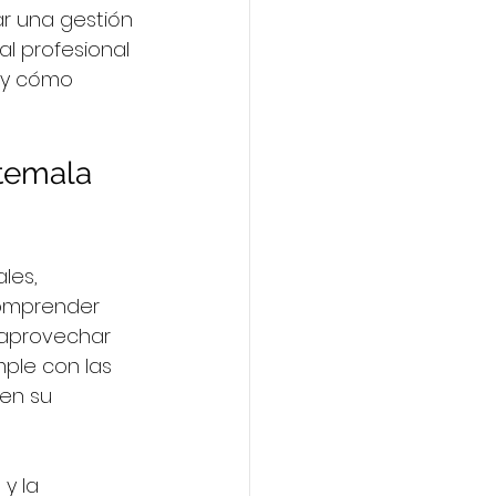
r una gestión 
al profesional 
 y cómo 
temala 
les, 
Comprender 
 aprovechar 
ple con las 
en su 
y la 