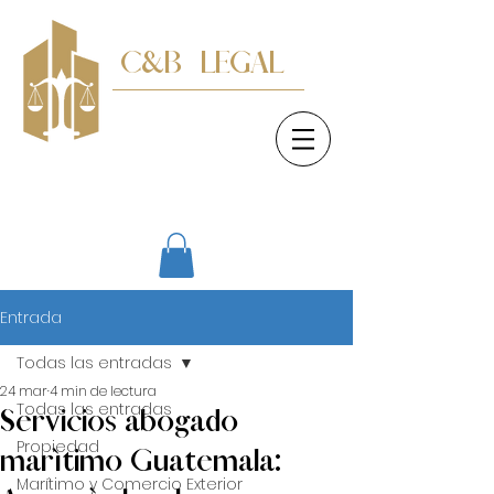
C&B LEGAL
Consultores Legales
Entrada
Todas las entradas
24 mar
4 min de lectura
Todas las entradas
Servicios abogado
Propiedad
marítimo Guatemala:
Marítimo y Comercio Exterior