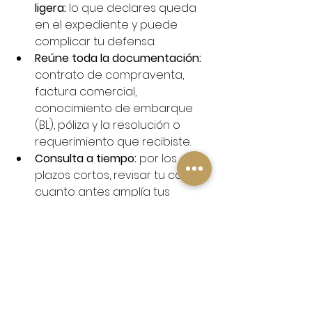
ligera: 
lo que declares queda 
en el expediente y puede 
complicar tu defensa.
Reúne toda la documentación: 
contrato de compraventa, 
factura comercial, 
conocimiento de embarque 
(BL), póliza y la resolución o 
requerimiento que recibiste.
Consulta a tiempo: 
por los 
plazos cortos, revisar tu caso 
cuanto antes amplía tus 
opciones reales.
Cómo te acompañamos 
en C&B Legal
Con más de 15 años en el sector 
marítimo y portuario, en C&B Legal 
conocemos el terreno desde 