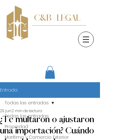
C&B LEGAL
Consultores Legales
Entrada
Todas las entradas
29 jun
2 min de lectura
Todas las entradas
¿Te multaron o ajustaron
Propiedad
una importación? Cuándo
Marítimo y Comercio Exterior